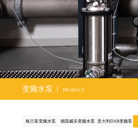
1
2
3
4
5
变频水泵 |
PRODUCT
格兰富变频水泵
德国威乐变频水泵
意大利DAB变频泵