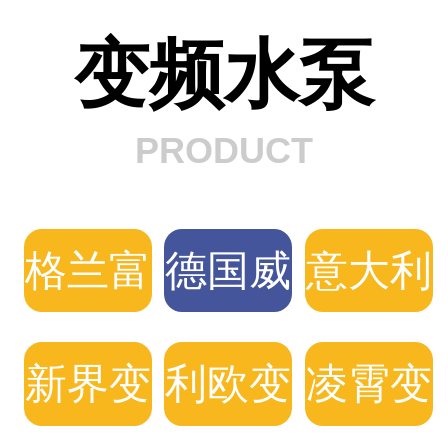
变频水泵
PRODUCT
格兰富
德国威
意大利
变频水
乐变频
DAB
新界变
利欧变
凌霄变
泵
水泵
变频泵